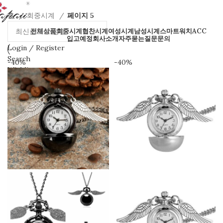
홈
회중시계
페이지 5
전체상품
회중시계
협찬시계
여성시계
남성시계
스마트워치
ACC
입고예정
회사소개
자주묻는질문
문의
Login / Register
Search
-40%
-40%
Wishlist
0
items
₩
0
ENG
Menu
0
items
₩
0