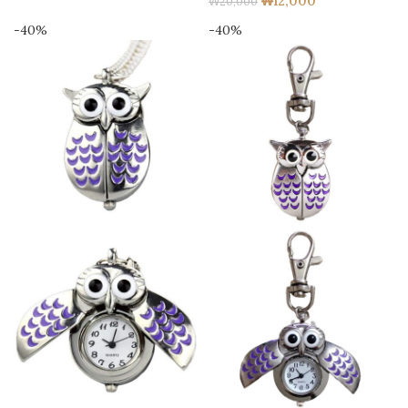
₩
12,000
₩
20,000
-40%
-40%