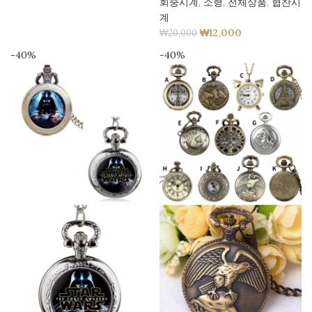
회중시계
,
소형
,
전체상품
,
협찬시
계
₩
12,000
₩
20,000
-40%
-40%