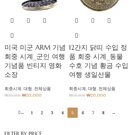
미국 미군 ARM 기념
12간지 닭띠 수입 정
회중 시계_군인 여행
품 회중 시계_동물
기념품 빈티지 영화
수호 기념 황금 수입
소장
여행 생일선물
회중시계
,
대형
,
전체상품
회중시계
,
대형
,
전체상품
₩
20,000
₩
20,000
₩
30,000
₩
30,000
←
1
2
3
4
5
6
7
8
→
FILTER BY PRICE