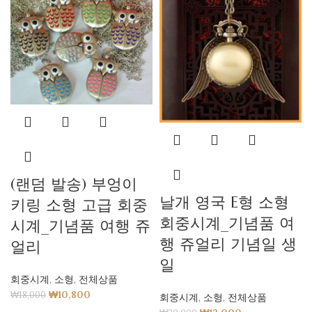
(랜덤 발송) 부엉이
날개 영국 E형 소형
키링 소형 고급 회중
회중시계_기념품 여
시계_기념품 여행 쥬
행 쥬얼리 기념일 생
얼리
일
회중시계
,
소형
,
전체상품
₩
10,800
₩
18,000
회중시계
,
소형
,
전체상품