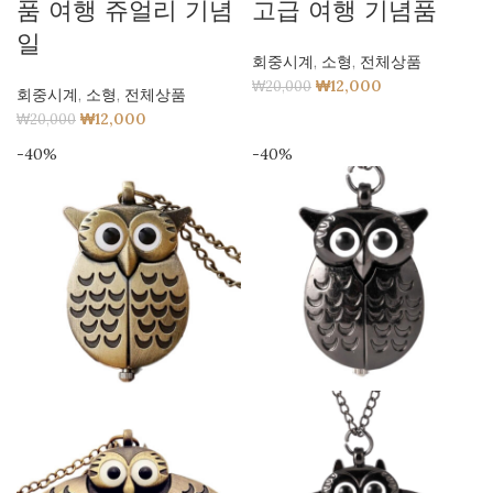
품 여행 쥬얼리 기념
고급 여행 기념품
일
회중시계
,
소형
,
전체상품
₩
12,000
₩
20,000
회중시계
,
소형
,
전체상품
₩
12,000
₩
20,000
-40%
-40%