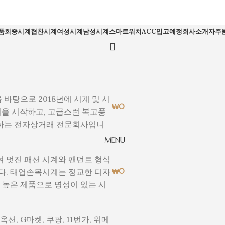
품
회중시계
협찬시계
여성시계
남성시계
스마트워치
ACC
입고예정
회사소개
자주
 바탕으로 2018년에 시계 및 시
₩
0
사업을 시작하고, 고급스런 복고풍
하는 전자상거래 전문회사입니
MENU
여 멋진 패션 시계와 팬던트 형식
다. 태엽손목시계는 정교한 디자
₩
0
 높은 제품으로 명성이 있는 시
옥션, G마켓, 쿠팡, 11번가, 위메