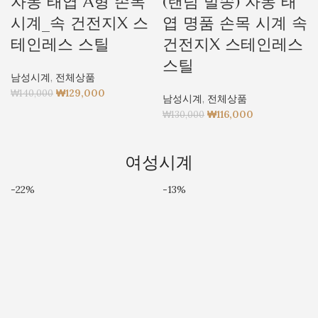
자동 태엽 A형 손목
(랜덤 발송) 자동 태
시계_속 건전지X 스
엽 명품 손목 시계 속
테인레스 스틸
건전지X 스테인레스
스틸
남성시계
,
전체상품
₩
129,000
₩
140,000
남성시계
,
전체상품
₩
116,000
₩
130,000
여성시계
-22%
-13%