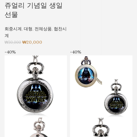
쥬얼리 기념일 생일
선물
회중시계
,
대형
,
전체상품
,
협찬시
계
₩
20,000
₩
30,000
-40%
-40%