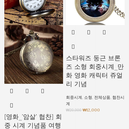
스타워즈 둥근 브론
즈 소형 회중시계_만
화 영화 캐릭터 쥬얼
리 기념
회중시계
,
소형
,
전체상품
,
협찬시
계
₩
12,000
₩
20,000
[영화_’암살’ 협찬] 회
중 시계 기념품 여행