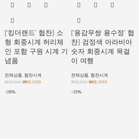
[‘킹더랜드’ 협찬] 소
[‘용감무쌍 용수정’ 협
형 회중시계 허리체
찬] 검정색 아라비아
인 포함 구원 시계 기
숫자 회중시계 목걸
념품
이 여행
전체상품
,
협찬시계
전체상품
,
협찬시계
₩
19,500
₩
18,000
₩
30,000
₩
25,000
-28%
-33%