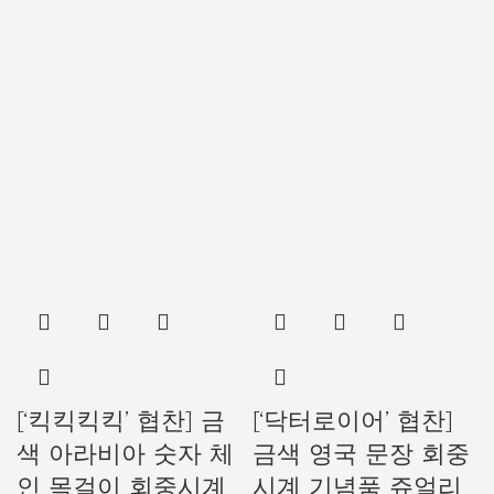
[‘킥킥킥킥’ 협찬] 금
[‘닥터로이어’ 협찬]
색 아라비아 숫자 체
금색 영국 문장 회중
인 목걸이 회중시계
시계 기념품 쥬얼리