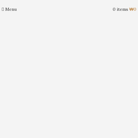
Menu
0
items
₩
0