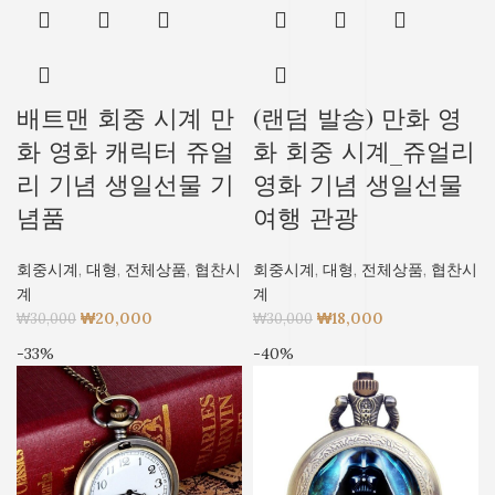
배트맨 회중 시계 만
(랜덤 발송) 만화 영
화 영화 캐릭터 쥬얼
화 회중 시계_쥬얼리
리 기념 생일선물 기
영화 기념 생일선물
념품
여행 관광
회중시계
,
대형
,
전체상품
,
협찬시
회중시계
,
대형
,
전체상품
,
협찬시
계
계
₩
20,000
₩
18,000
₩
30,000
₩
30,000
-33%
-40%