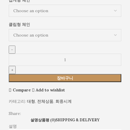
영
화
기
념
클립형 체인
일
쥬
얼
리
장바구니
Compare
Add to wishlist
카테고리:
대형
,
전체상품
,
회중시계
Share:
설명
상품평 (0)
SHIPPING & DELIVERY
설명