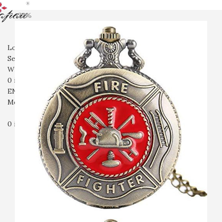
-33%
전체상품
회중시계
협찬시계
여성시계
남성시계
스마트워치
ACC
입고예정
회사소개
자주묻는질문
문의
Login / Register
Search
Wishlist
0
items
₩
0
ENG
Menu
0
items
₩
0