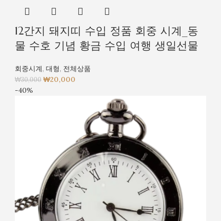
12간지 돼지띠 수입 정품 회중 시계_동
물 수호 기념 황금 수입 여행 생일선물
회중시계
,
대형
,
전체상품
₩
20,000
₩
30,000
-40%