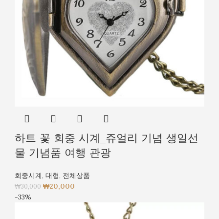
하트 꽃 회중 시계_쥬얼리 기념 생일선
물 기념품 여행 관광
회중시계
,
대형
,
전체상품
₩
20,000
₩
30,000
-33%