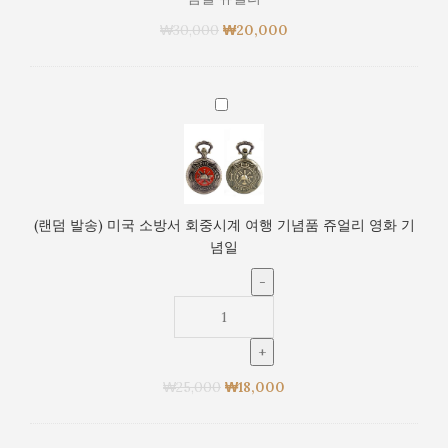
색
₩
30,000
회
₩
20,000
중
시
계
(랜
_
덤
여
발
행
송)
기
미
념
국
(랜덤 발송) 미국 소방서 회중시계 여행 기념품 쥬얼리 영화 기
품
소
념일
영
방
화
서
기
회
념
중
일
시
쥬
계
얼
₩
25,000
₩
18,000
여
리
행
기