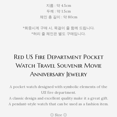
지름 : 약 4.5cm
두께 : 약 1.5cm
체인 총 길이 : 약 80cm
*회중시계 구매 시, 목걸이 줄 함께 드립니다.
*허리 줄 체인은 별도 구매입니다.
Red US Fire Department Pocket
Watch Travel Souvenir Movie
Anniversary Jewelry
A pocket watch designed with symbolic elements of the
US fire department.
A classic design and excellent quality make it a great gift.
A pendant-style watch that can be used as a fashion item.
◎ Size ◎