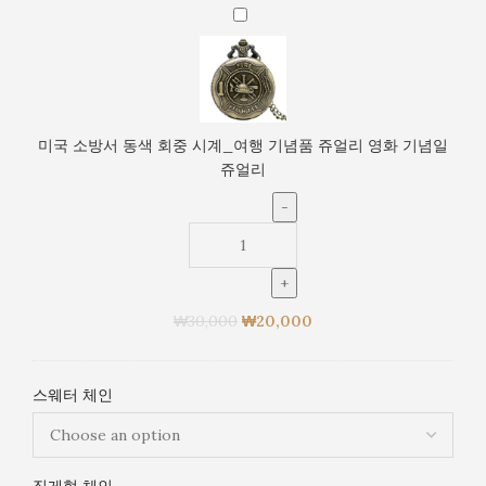
념
미
품
국
쥬
소
얼
방
리
서
영
동
미국 소방서 동색 회중 시계_여행 기념품 쥬얼리 영화 기념일
화
색
쥬얼리
기
회
념
중
일
시
계
_
여
₩
30,000
₩
20,000
행
기
념
스웨터 체인
품
쥬
얼
리
집게형 체인