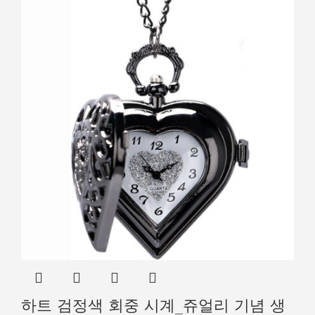
하트 검정색 회중 시계_쥬얼리 기념 생