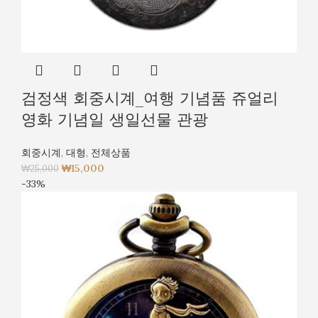
검정색 회중시계_여행 기념품 쥬얼리
영화 기념일 생일선물 관광
회중시계
,
대형
,
전체상품
₩
15,000
₩
25,000
-33%