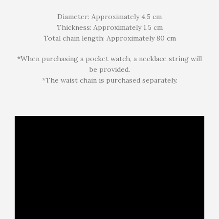
Diameter: Approximately 4.5 cm
Thickness: Approximately 1.5 cm
Total chain length: Approximately 80 cm
*When purchasing a pocket watch, a necklace string will
be provided.
*The waist chain is purchased separately.