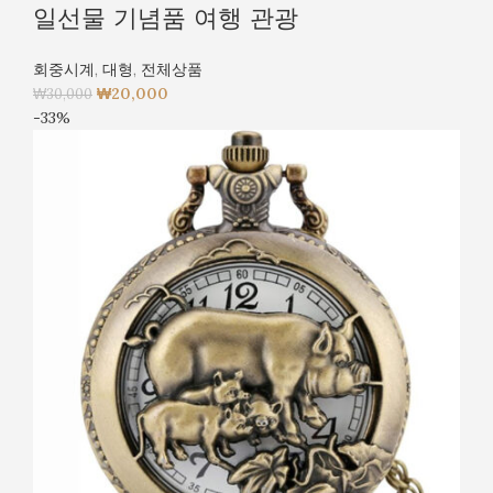
일선물 기념품 여행 관광
회중시계
,
대형
,
전체상품
₩
20,000
₩
30,000
-33%