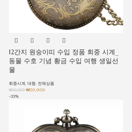
12간지 원숭이띠 수입 정품 회중 시계_
동물 수호 기념 황금 수입 여행 생일선
물
회중시계
,
대형
,
전체상품
₩
20,000
₩
30,000
-33%