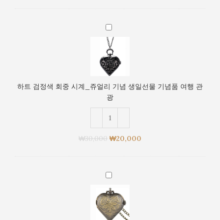
관
리
광
기
하
념
트
생
검
일
정
선
색
물
회
기
하트 검정색 회중 시계_쥬얼리 기념 생일선물 기념품 여행 관
중
념
광
시
품
계
여
_
행
쥬
관
₩
30,000
₩
20,000
얼
광
리
기
하
념
트
생
꽃
일
회
선
중