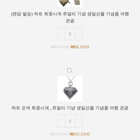
일
하
선
트
(랜덤 발송) 하트 회중시계 쥬얼리 기념 생일선물 기념품 여행
물
회
관광
기
중
념
시
품
계
여
쥬
₩
30,000
₩
18,000
행
얼
관
리
광
기
하
념
트
생
은
일
색
선
회
물
중
기
하트 은색 회중시계_쥬얼리 기념 생일선물 기념품 여행 관광
시
념
계
품
_
여
쥬
행
₩
30,000
₩
20,000
얼