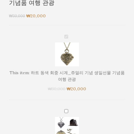
기념품 여행 관광
₩
20,000
₩
30,000
하
트
동
색
회
중
This item:
하트 동색 회중 시계_쥬얼리 기념 생일선물 기념품
시
여행 관광
계
₩
30,000
_
₩
20,000
쥬
얼
리
(랜
기
덤
념
발
생
송)