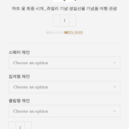
물
시
기
하트 꽃 회중 시계_쥬얼리 기념 생일선물 기념품 여행 관광
계
념
_
품
쥬
여
얼
행
₩
30,000
₩
20,000
리
관
기
광
념
스웨터 체인
생
일
선
물
집게형 체인
기
념
품
여
클립형 체인
행
관
광