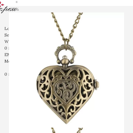
-33%
전체상품
회중시계
협찬시계
여성시계
남성시계
스마트워치
ACC
입고예정
회사소개
자주묻는질문
문의
Login / Register
Search
Wishlist
0
items
₩
0
ENG
Menu
0
items
₩
0