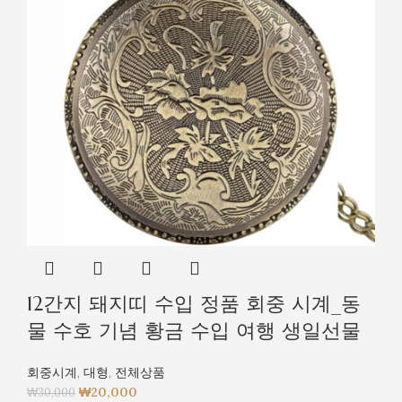
12간지 돼지띠 수입 정품 회중 시계_동
물 수호 기념 황금 수입 여행 생일선물
회중시계
,
대형
,
전체상품
₩
20,000
₩
30,000