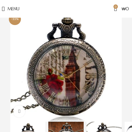
0
MENU
₩
0
-33%
Click to enlarge