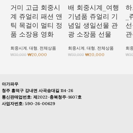
거미 고급 회중시
배 회중시계_여행
하
계 쥬얼리 패션 앤
기념품 쥬얼리 기
_
틱 목걸이 멀티 정
념일 생일선물 관
선
품 소장용 영화
광 소장품 선물
관
회중시계
,
대형
,
전체상품
회중시계
,
대형
,
전체상품
회
₩
20,000
₩
20,000
₩
30,000
₩
30,000
₩
3
아가파우
청주 흥덕구 강내면 사곡송대길 114-26
통신판매업번호: 제2022-충북청주-1607호
사업자번호: 590-26-00629